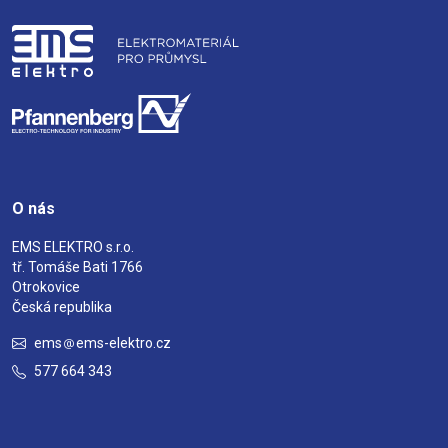
O nás
EMS ELEKTRO s.r.o.
tř. Tomáše Bati 1766
Otrokovice
Česká republika
ems
ems-elektro.cz
577 664 343