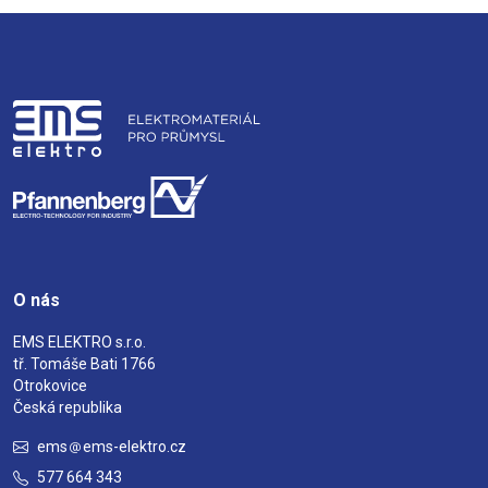
O nás
EMS ELEKTRO s.r.o.
tř. Tomáše Bati 1766
Otrokovice
Česká republika
ems
ems-elektro.cz
577 664 343