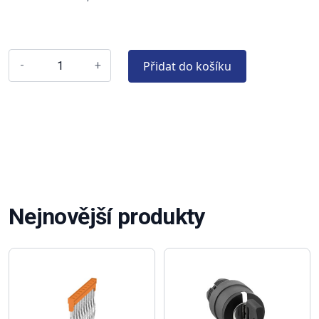
Přidat do košíku
-
+
Nejnovější produkty