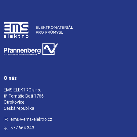
O nás
EMS ELEKTRO s.r.o.
tř. Tomáše Bati 1766
Otrokovice
Česká republika
ems
ems-elektro.cz
577 664 343