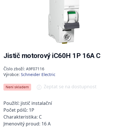
Jistič motorový iC60H 1P 16A C
Číslo zboží: A9F07116
Výrobce:
Schneider Electric
Zeptat se na dostupnost
Není skladem
Použítí: jistič instalační
Počet pólů: 1P
Charakteristika: C
Jmenovitý proud: 16 A