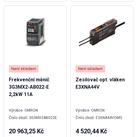
Není skladem
Není skladem
Frekvenční měnič
Zesilovač opt. vláken
3G3MX2-AB022-E
E3XNA44V
2,2kW 11A
Výrobce: OMRON
Výrobce: OMRON
Číslo zboží: 3G3MX2AB022E
Číslo zboží: E3XNA44VOMS
20 963,25 Kč
4 520,44 Kč