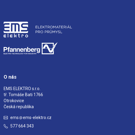
O nás
EMS ELEKTRO s.r.o.
tř. Tomáše Bati 1766
Otrokovice
Česká republika
ems
ems-elektro.cz
577 664 343