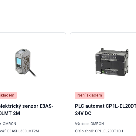
skladem
Není skladem
lektrický senzor E3AS-
PLC automat CP1L-EL20D
0LMT 2M
24V DC
e: OMRON
Výrobce: OMRON
zboží: E3ASHL500LMT2M
Číslo zboží: CP1LEL20DT1D.1