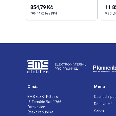
854,79 Kč
11 8
706,44 Kč bez DPH
9 801,0
O nás
Menu
EMS ELEKTRO s.r.o.
Obchodní po
tř. Tomáše Bati 1766
Dodavatelé
Otrokovice
Servis
Česká republika