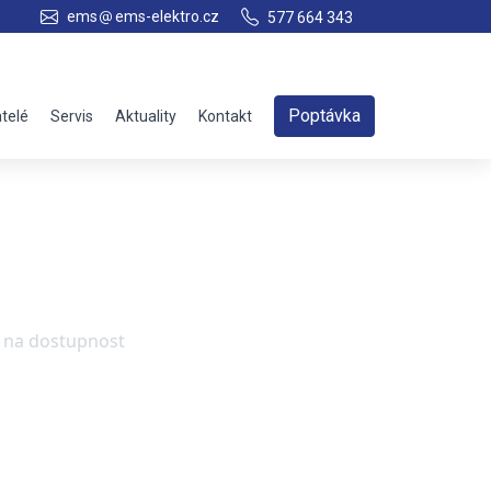
ems
ems-elektro.cz
577 664 343
Poptávka
telé
Servis
Aktuality
Kontakt
e na dostupnost