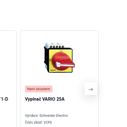
Není skladem
Skladem
T1-D
Vypínač VARIO 25A
Krabice 
175x80x5
Výrobce: Schneider Electric
Výrobce: We
Číslo zboží: VCF0
Číslo zboží: