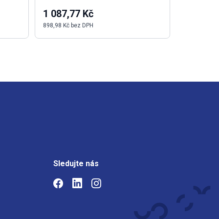
1 087,77 Kč
793,99 
898,98 Kč bez DPH
656,19 Kč b
Sledujte nás