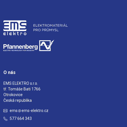
O nás
EMS ELEKTRO s.r.o.
tř. Tomáše Bati 1766
Otrokovice
Česká republika
ems
ems-elektro.cz
577 664 343