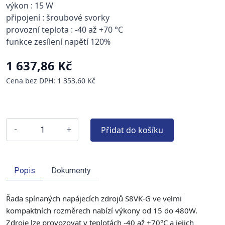
výkon : 15 W
připojení : šroubové svorky
provozní teplota : -40 až +70 °C
funkce zesílení napětí 120%
1 637,86 Kč
Cena bez DPH: 1 353,60 Kč
Přidat do košíku
-
+
Popis
Dokumenty
Řada spínaných napájecích zdrojů S8VK-G ve velmi
kompaktních rozměrech nabízí výkony od 15 do 480W.
Zdroje lze provozovat v teplotách -40 až +70°C a jejich