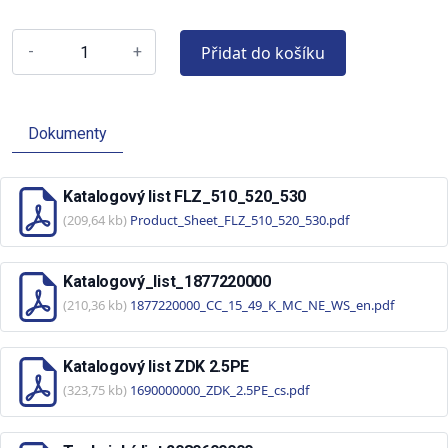
Přidat do košíku
-
+
Dokumenty
Katalogový list FLZ_510_520_530
(209,64 kb)
Product_Sheet_FLZ_510_520_530.pdf
Katalogový_list_1877220000
(210,36 kb)
1877220000_CC_15_49_K_MC_NE_WS_en.pdf
Katalogový list ZDK 2.5PE
(323,75 kb)
1690000000_ZDK_2.5PE_cs.pdf