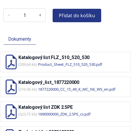
Přidat do košíku
-
+
Dokumenty
Katalogový list FLZ_510_520_530
(209,64 kb)
Product_Sheet_FLZ_510_520_530.pdf
Katalogový_list_1877220000
(210,36 kb)
1877220000_CC_15_49_K_MC_NE_WS_en.pdf
Katalogový list ZDK 2.5PE
(323,75 kb)
1690000000_ZDK_2.5PE_cs.pdf