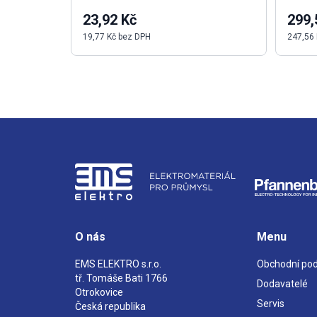
23,92 Kč
299,
19,77 Kč bez DPH
247,56
O nás
Menu
EMS ELEKTRO s.r.o.
Obchodní po
tř. Tomáše Bati 1766
Dodavatelé
Otrokovice
Servis
Česká republika