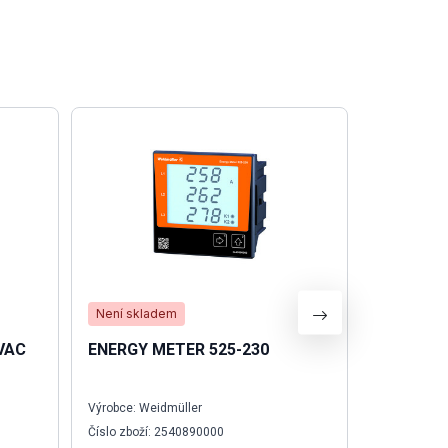
Není skladem
Není skla
0VAC
ENERGY METER 525-230
Patice S
Výrobce: Weidmüller
Výrobce: We
Číslo zboží: 2540890000
Číslo zboží: