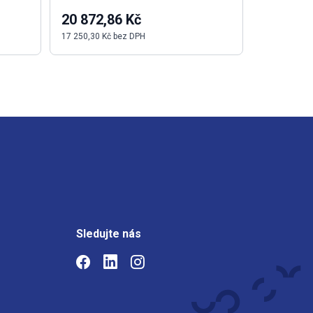
20 872,86 Kč
108,79 
17 250,30 Kč bez DPH
89,91 Kč be
Sledujte nás