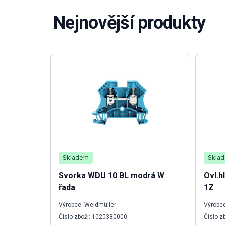
Nejnovější produkty
Skladem
Skla
Svorka WDU 10 BL modrá W
Ovl.h
řada
1Z
Výrobce: Weidmüller
Výrobce
Číslo zboží: 1020380000
Číslo z