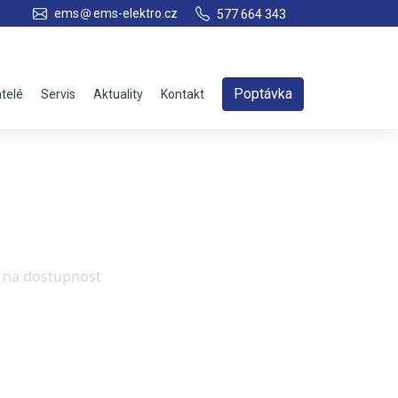
ems
ems-elektro.cz
577 664 343
Poptávka
telé
Servis
Aktuality
Kontakt
e na dostupnost