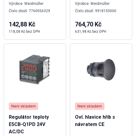
Výrobce: Weidmüller
Výrobce: Weidmüller
Číslo zboží: 7760056329
Číslo zboží: 9918150000
142,88 Kč
764,70 Kč
118,08 Kč bez DPH
631,98 Kč bez DPH
Není skladem
Není skladem
Regulátor teploty
Ovl. hlavice hřib s
E5CB-Q1PD 24V
návratem CE
AC/DC