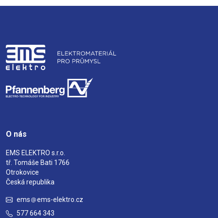
O nás
EMS ELEKTRO s.r.o.
tř. Tomáše Bati 1766
Otrokovice
Česká republika
ems
ems-elektro.cz
577 664 343