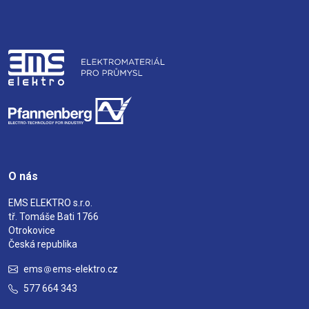
O nás
EMS ELEKTRO s.r.o.
tř. Tomáše Bati 1766
Otrokovice
Česká republika
ems
ems-elektro.cz
577 664 343