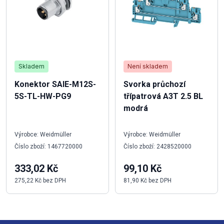
Skladem
Není skladem
Konektor SAIE-M12S-
Svorka průchozí
5S-TL-HW-PG9
třípatrová A3T 2.5 BL
modrá
Výrobce: Weidmüller
Výrobce: Weidmüller
Číslo zboží: 1467720000
Číslo zboží: 2428520000
333,02 Kč
99,10 Kč
275,22 Kč bez DPH
81,90 Kč bez DPH