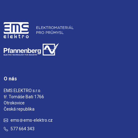
O nás
EMS ELEKTRO s.r.o.
tř. Tomáše Bati 1766
Otrokovice
Česká republika
ems
ems-elektro.cz
577 664 343