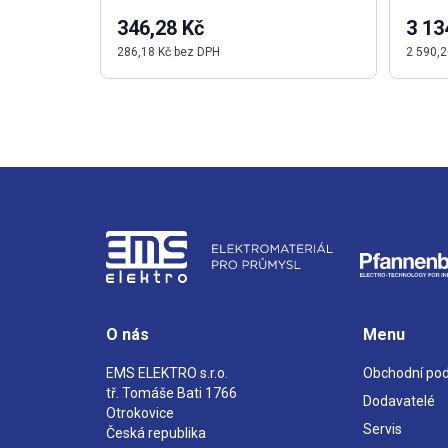
346,28 Kč
3 13
286,18 Kč bez DPH
2 590,2
O nás
Menu
EMS ELEKTRO s.r.o.
Obchodní po
tř. Tomáše Bati 1766
Dodavatelé
Otrokovice
Servis
Česká republika