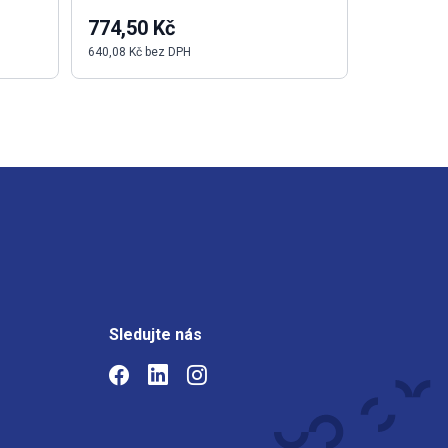
774,50 Kč
7 847,3
640,08 Kč bez DPH
6 485,40 Kč
Sledujte nás