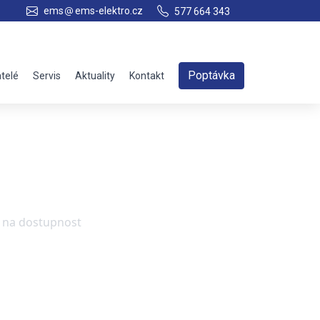
ems
ems-elektro.cz
577 664 343
Poptávka
telé
Servis
Aktuality
Kontakt
e na dostupnost