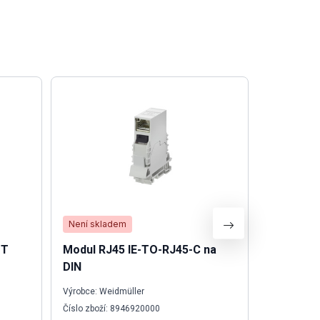
Není skladem
Není skla
 T
Modul RJ45 IE-TO-RJ45-C na
I/O modu
DIN
Výrobce: Weidmüller
Výrobce: We
Číslo zboží: 8946920000
Číslo zboží: