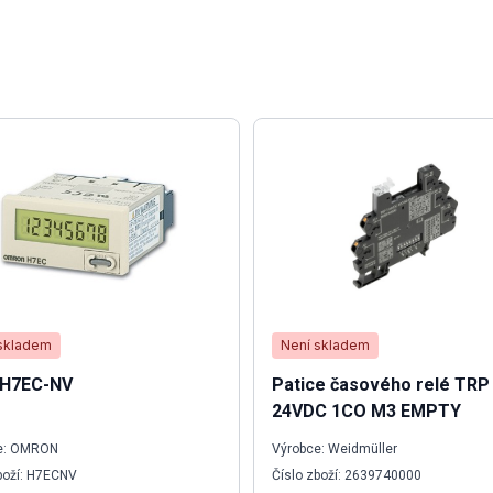
skladem
Není skladem
 H7EC-NV
Patice časového relé TRP
24VDC 1CO M3 EMPTY
e: OMRON
Výrobce: Weidmüller
boží: H7ECNV
Číslo zboží: 2639740000