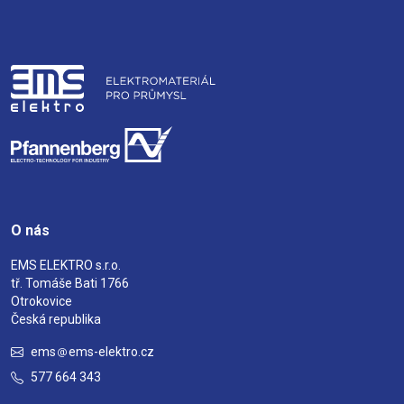
O nás
EMS ELEKTRO s.r.o.
tř. Tomáše Bati 1766
Otrokovice
Česká republika
ems
ems-elektro.cz
577 664 343