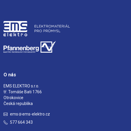
O nás
EMS ELEKTRO s.r.o.
tř. Tomáše Bati 1766
Otrokovice
Česká republika
ems
ems-elektro.cz
577 664 343