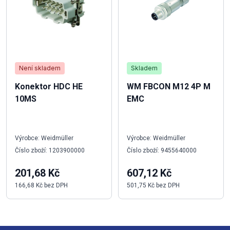
Není skladem
Skladem
Konektor HDC HE
WM FBCON M12 4P M
10MS
EMC
Výrobce: Weidmüller
Výrobce: Weidmüller
Číslo zboží: 1203900000
Číslo zboží: 9455640000
201,68 Kč
607,12 Kč
166,68 Kč bez DPH
501,75 Kč bez DPH