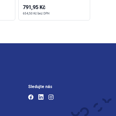
791,95 Kč
27 111,
654,50 Kč bez DPH
22 406,40 K
Sledujte nás