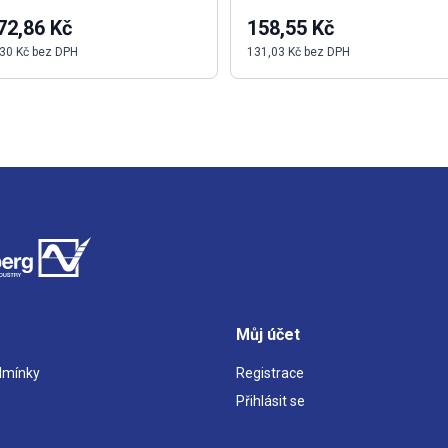
72,86 Kč
158,55 Kč
30 Kč bez DPH
131,03 Kč bez DPH
Můj účet
dmínky
Registrace
Přihlásit se