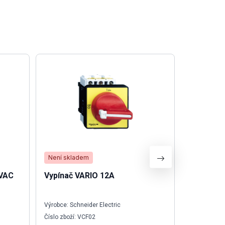
Není skladem
Není skla
0VAC
Vypínač VARIO 12A
ENERGY 
Výrobce: Schneider Electric
Výrobce: We
Číslo zboží: VCF02
Číslo zboží: