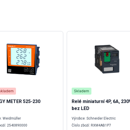
skladem
Skladem
GY METER 525-230
Relé miniaturní 4P, 6A, 23
bez LED
: Weidmüller
Výrobce: Schneider Electric
boží: 2540890000
Číslo zboží: RXM4AB1P7