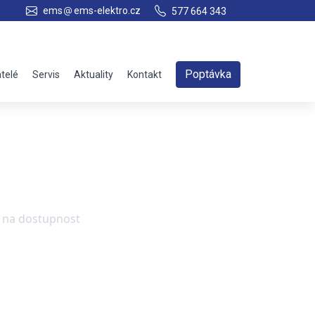
ems
ems-elektro.cz
577 664 343
Poptávka
telé
Servis
Aktuality
Kontakt
e na dostupnost