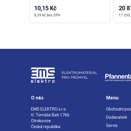
10,15 Kč
20 8
8,39 Kč bez DPH
17 250,
O nás
Menu
EMS ELEKTRO s.r.o.
Obchodní po
tř. Tomáše Bati 1766
Dodavatelé
Otrokovice
Servis
Česká republika