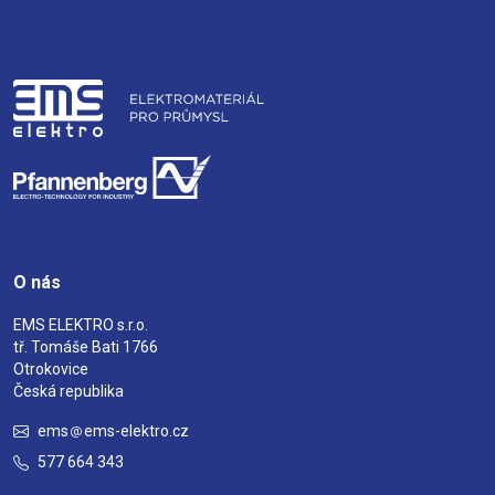
O nás
EMS ELEKTRO s.r.o.
tř. Tomáše Bati 1766
Otrokovice
Česká republika
ems
ems-elektro.cz
577 664 343