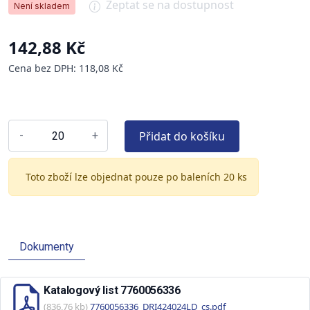
Zeptat se na dostupnost
Není skladem
142,88 Kč
Cena bez DPH: 118,08 Kč
Přidat do košíku
-
+
Toto zboží lze objednat pouze po baleních 20 ks
Dokumenty
Katalogový list 7760056336
(836,76 kb)
7760056336_DRI424024LD_cs.pdf