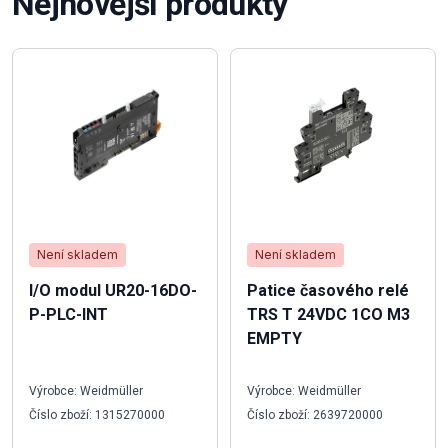
Nejnovější produkty
Není skladem
Není skladem
I/O modul UR20-16DO-
Patice časového relé
P-PLC-INT
TRS T 24VDC 1CO M3
EMPTY
Výrobce: Weidmüller
Výrobce: Weidmüller
Číslo zboží: 1315270000
Číslo zboží: 2639720000