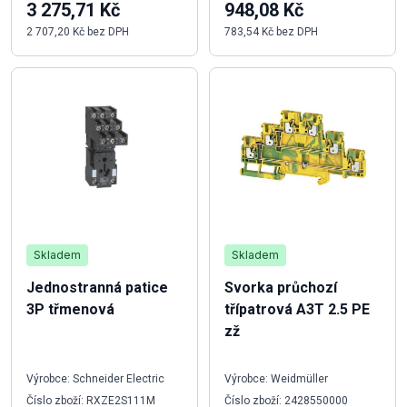
3 275,71 Kč
948,08 Kč
2 707,20 Kč bez DPH
783,54 Kč bez DPH
Skladem
Skladem
Jednostranná patice
Svorka průchozí
3P třmenová
třípatrová A3T 2.5 PE
zž
Výrobce: Schneider Electric
Výrobce: Weidmüller
Číslo zboží: RXZE2S111M
Číslo zboží: 2428550000