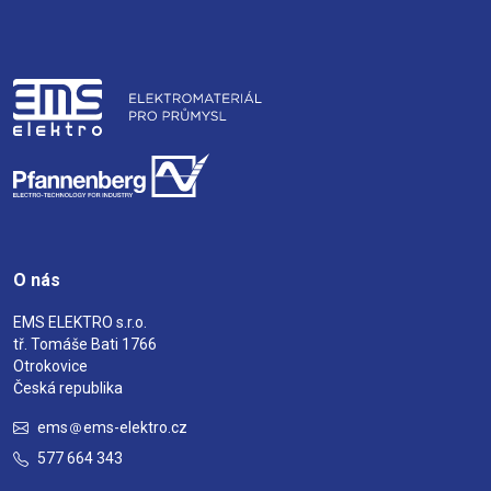
O nás
EMS ELEKTRO s.r.o.
tř. Tomáše Bati 1766
Otrokovice
Česká republika
ems
ems-elektro.cz
577 664 343