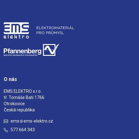
O nás
EMS ELEKTRO s.r.o.
tř. Tomáše Bati 1766
Otrokovice
Česká republika
ems
ems-elektro.cz
577 664 343