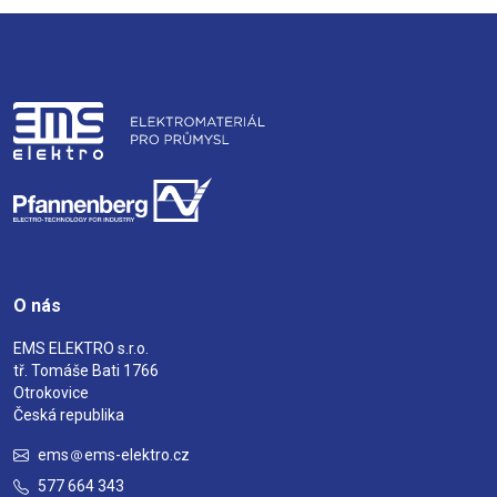
O nás
EMS ELEKTRO s.r.o.
tř. Tomáše Bati 1766
Otrokovice
Česká republika
ems
ems-elektro.cz
577 664 343