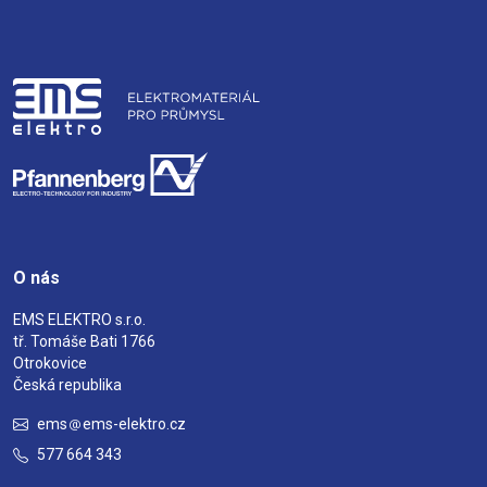
O nás
EMS ELEKTRO s.r.o.
tř. Tomáše Bati 1766
Otrokovice
Česká republika
ems
ems-elektro.cz
577 664 343