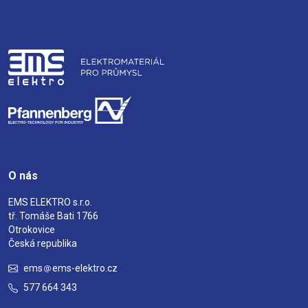
O nás
EMS ELEKTRO s.r.o.
tř. Tomáše Bati 1766
Otrokovice
Česká republika
ems
ems-elektro.cz
577 664 343