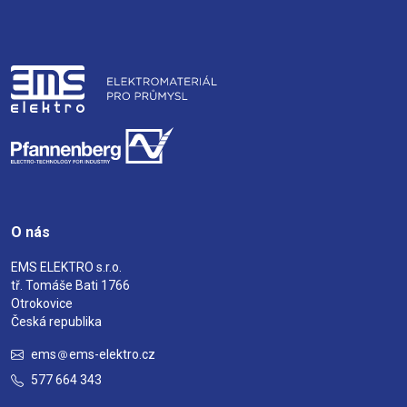
O nás
EMS ELEKTRO s.r.o.
tř. Tomáše Bati 1766
Otrokovice
Česká republika
ems
ems-elektro.cz
577 664 343