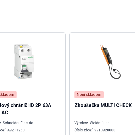
skladem
Není skladem
ový chránič iID 2P 63A
Zkoušečka MULTI CHECK
 AC
: Schneider Electric
Výrobce: Weidmüller
boží: A9Z11263
Číslo zboží: 9918920000