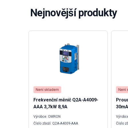
Nejnovější produkty
Není skladem
Není 
Frekvenční měnič Q2A-A4009-
Proud
AAA 3,7kW 8,9A
30mA
Výrobce: OMRON
Výrobce
Číslo zboží: Q2A-A4009-AAA
Číslo z