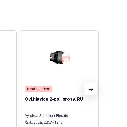
Není skladem
Skladem
Ovl.hlavice 2-pol. prosv. RU
ZQV 2.5N
Výrobce: Schneider Electric
Výrobce: We
Číslo zboží: ZB5AK1243
Číslo zboží: