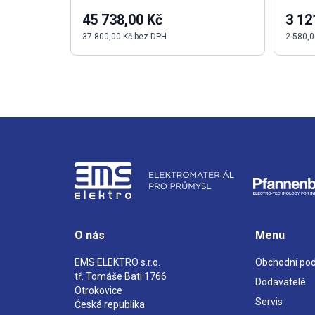
45 738,00 Kč
3 12
37 800,00 Kč bez DPH
2 580,0
O nás
Menu
EMS ELEKTRO s.r.o.
Obchodní po
tř. Tomáše Bati 1766
Dodavatelé
Otrokovice
Servis
Česká republika