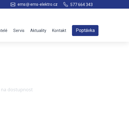
ems
ems-elektro.cz
577 664 343
Poptávka
telé
Servis
Aktuality
Kontakt
e na dostupnost