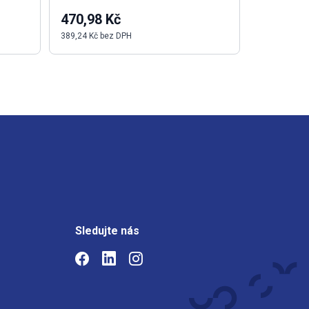
470,98 Kč
97,57 K
389,24 Kč bez DPH
80,64 Kč be
Sledujte nás