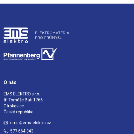
O nás
EMS ELEKTRO s.r.o.
tř. Tomáše Bati 1766
Otrokovice
Česká republika
ems
ems-elektro.cz
577 664 343