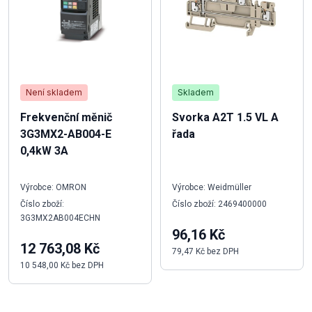
Není skladem
Skladem
Frekvenční měnič
Svorka A2T 1.5 VL A
3G3MX2-AB004-E
řada
0,4kW 3A
Výrobce: OMRON
Výrobce: Weidmüller
Číslo zboží:
Číslo zboží: 2469400000
3G3MX2AB004ECHN
96,16 Kč
12 763,08 Kč
79,47 Kč bez DPH
10 548,00 Kč bez DPH