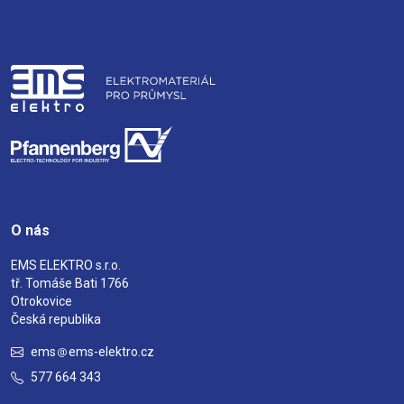
O nás
EMS ELEKTRO s.r.o.
tř. Tomáše Bati 1766
Otrokovice
Česká republika
ems
ems-elektro.cz
577 664 343