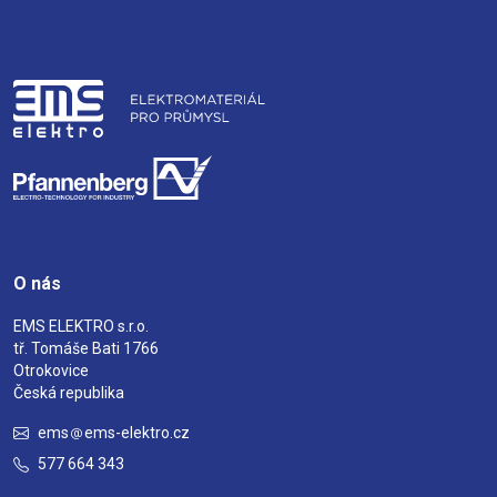
O nás
EMS ELEKTRO s.r.o.
tř. Tomáše Bati 1766
Otrokovice
Česká republika
ems
ems-elektro.cz
577 664 343