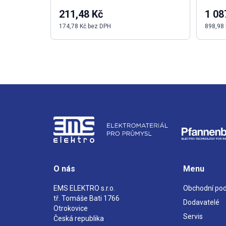
211,48 Kč
1 08
174,78 Kč bez DPH
898,98
O nás
Menu
EMS ELEKTRO s.r.o.
Obchodní po
tř. Tomáše Bati 1766
Dodavatelé
Otrokovice
Servis
Česká republika