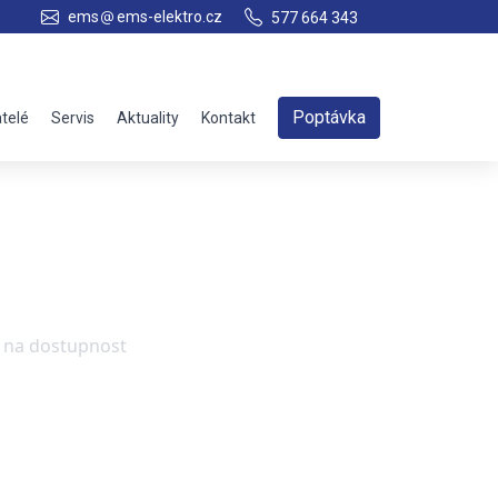
ems
ems-elektro.cz
577 664 343
Poptávka
telé
Servis
Aktuality
Kontakt
e na dostupnost