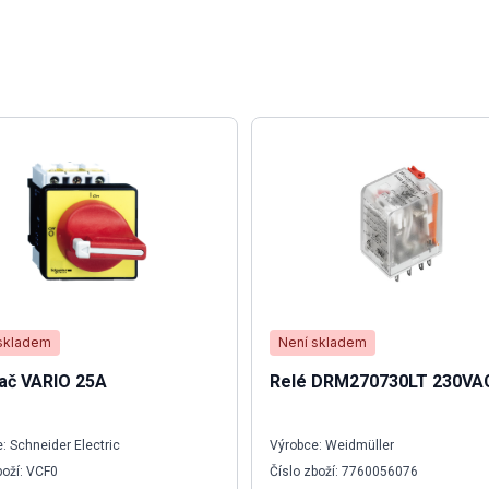
skladem
Není skladem
ač VARIO 25A
Relé DRM270730LT 230VA
: Schneider Electric
Výrobce: Weidmüller
boží: VCF0
Číslo zboží: 7760056076