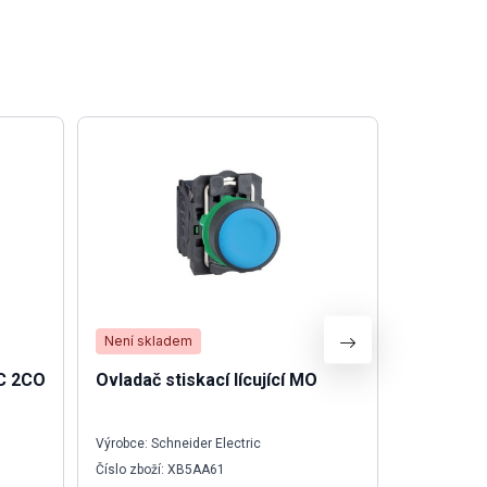
Není skladem
Skladem
C 2CO
Ovladač stiskací lícující MO
Ovl.hlavi
1Z
Výrobce: Schneider Electric
Výrobce: Sch
Číslo zboží: XB5AA61
Číslo zboží