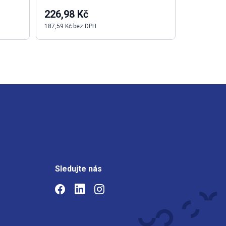
226,98 Kč
299,55 
187,59 Kč bez DPH
247,56 Kč b
Sledujte nás