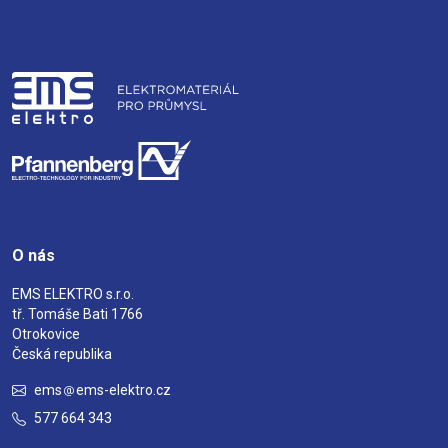
O nás
EMS ELEKTRO s.r.o.
tř. Tomáše Bati 1766
Otrokovice
Česká republika
ems
ems-elektro.cz
577 664 343