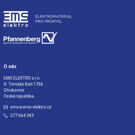
O nás
EMS ELEKTRO s.r.o.
tř. Tomáše Bati 1766
Otrokovice
Česká republika
ems
ems-elektro.cz
577 664 343