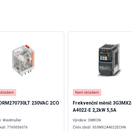
skladem
Není skladem
 DRM270730LT 230VAC 2CO
Frekvenční měnič 3G3MX2
A4022-E 2,2kW 5,5A
: Weidmüller
Výrobce: OMRON
boží: 7760056076
Číslo zboží: 3G3MX2A4022ECHN