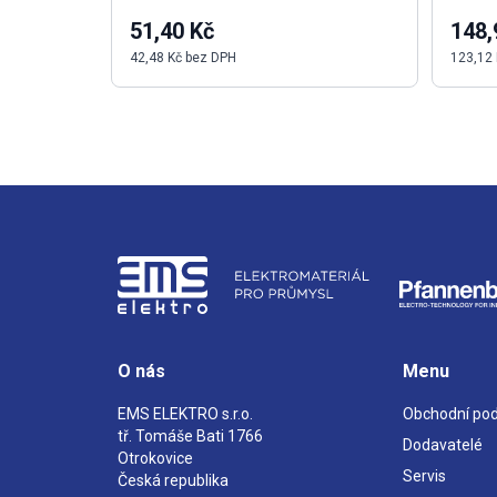
51,40 Kč
148,
42,48 Kč bez DPH
123,12
O nás
Menu
EMS ELEKTRO s.r.o.
Obchodní po
tř. Tomáše Bati 1766
Dodavatelé
Otrokovice
Servis
Česká republika