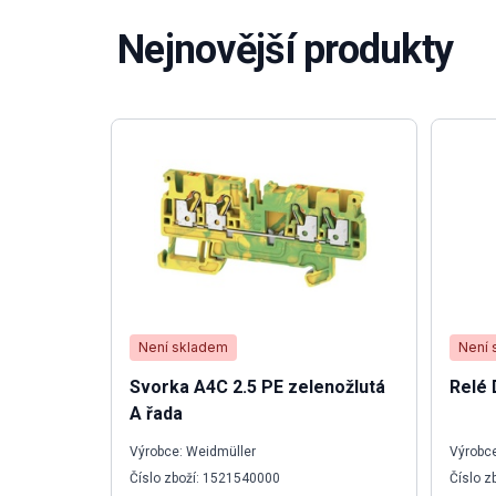
Nejnovější produkty
Není skladem
Není 
Svorka A4C 2.5 PE zelenožlutá
Relé
A řada
Výrobce: Weidmüller
Výrobce
Číslo zboží: 1521540000
Číslo z