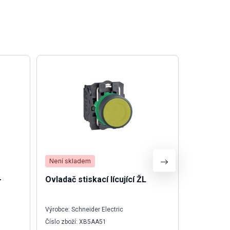
Není skladem
Není skla
-
Ovladač stiskací lícující ŽL
Switch I
Výrobce: Schneider Electric
Výrobce: We
Číslo zboží: XB5AA51
Číslo zboží: