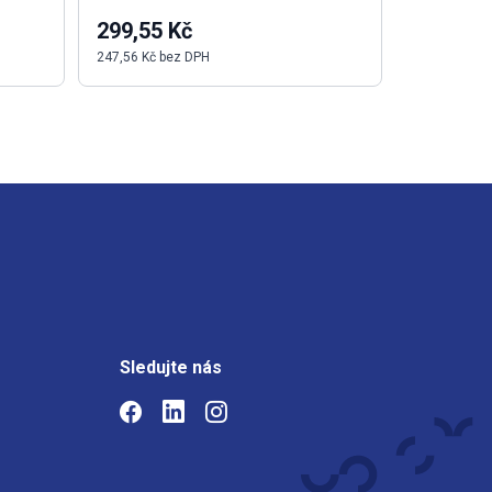
299,55 Kč
2 685,4
247,56 Kč bez DPH
2 219,40 Kč
Sledujte nás