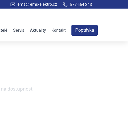
ems
ems-elektro.cz
577 664 343
Poptávka
telé
Servis
Aktuality
Kontakt
e na dostupnost