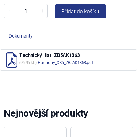
Přidat do košíku
-
+
Dokumenty
Technický_list_ZB5AK1363
(95,95 kb)
Harmony_XB5_ZB5AK1363.pdf
Nejnovější produkty