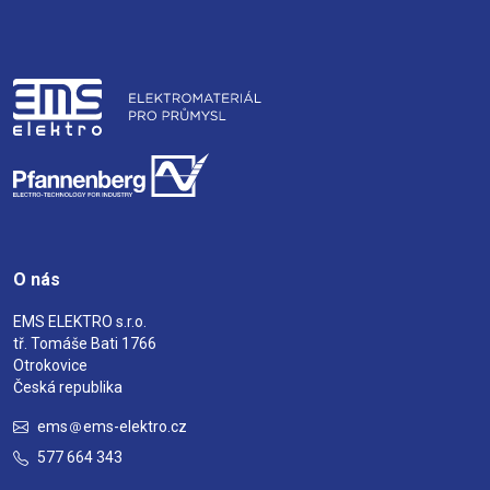
O nás
EMS ELEKTRO s.r.o.
tř. Tomáše Bati 1766
Otrokovice
Česká republika
ems
ems-elektro.cz
577 664 343