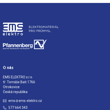
O nás
EMS ELEKTRO s.r.o.
tř. Tomáše Bati 1766
Otrokovice
Česká republika
ems
ems-elektro.cz
577 664 343