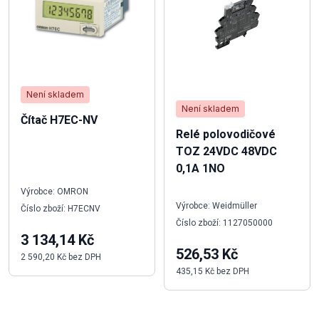
Není skladem
Není skladem
Čítač H7EC-NV
Relé polovodičové
TOZ 24VDC 48VDC
0,1A 1NO
Výrobce: OMRON
Výrobce: Weidmüller
Číslo zboží: H7ECNV
Číslo zboží: 1127050000
3 134,14 Kč
526,53 Kč
2 590,20 Kč bez DPH
435,15 Kč bez DPH