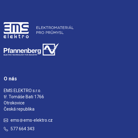
O nás
EMS ELEKTRO s.r.o.
tř. Tomáše Bati 1766
Otrokovice
Česká republika
ems
ems-elektro.cz
577 664 343