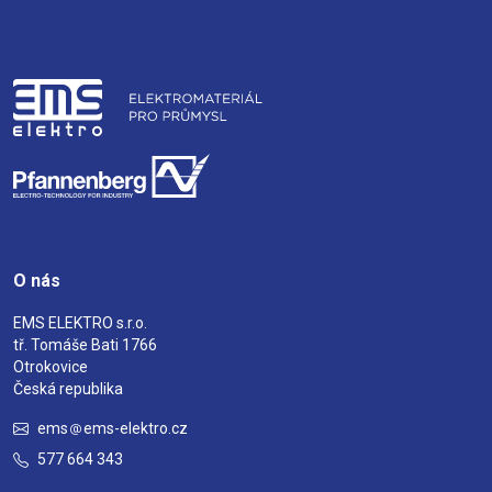
O nás
EMS ELEKTRO s.r.o.
tř. Tomáše Bati 1766
Otrokovice
Česká republika
ems
ems-elektro.cz
577 664 343