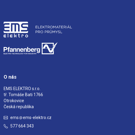
O nás
EMS ELEKTRO s.r.o.
tř. Tomáše Bati 1766
Otrokovice
Česká republika
ems
ems-elektro.cz
577 664 343