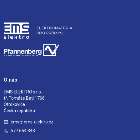
O nás
EMS ELEKTRO s.r.o.
tř. Tomáše Bati 1766
Otrokovice
Česká republika
ems
ems-elektro.cz
577 664 343