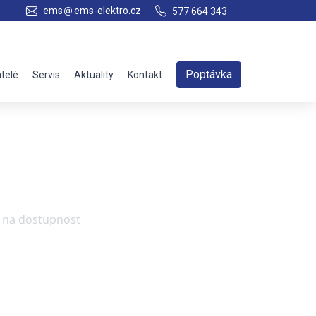
ems
ems-elektro.cz
577 664 343
Poptávka
telé
Servis
Aktuality
Kontakt
e na dostupnost