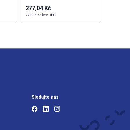
277,04 Kč
7 501,0
228,96 Kč bez DPH
6 199,18 Kč
Sledujte nás