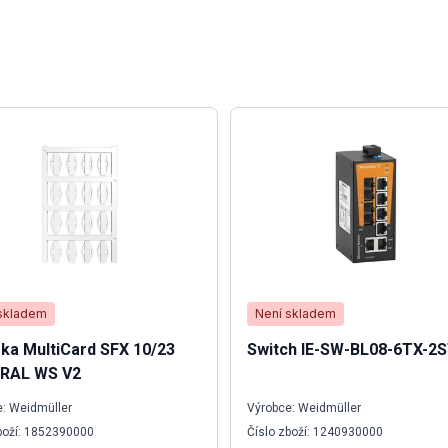
skladem
Není skladem
ka MultiCard SFX 10/23
Switch IE-SW-BL08-6TX-2
RAL WS V2
: Weidmüller
Výrobce: Weidmüller
boží: 1852390000
Číslo zboží: 1240930000