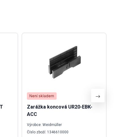
Není skladem
Není skla
ST
Zarážka koncová UR20-EBK-
PLC Modi
ACC
7DQ
Výrobce: Weidmüller
Výrobce: Sch
Číslo zboží: 1346610000
Číslo zboží