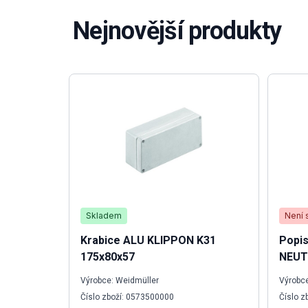
Nejnovější produkty
Skladem
Není 
Krabice ALU KLIPPON K31
Popis
175x80x57
NEUT
Výrobce: Weidmüller
Výrobce
Číslo zboží: 0573500000
Číslo z