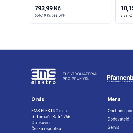
793,99 Kč
10,1
656,19 Kč bez DPH
8,39 Kč
O nás
Menu
EMS ELEKTRO s.r.o.
Obchodní po
tř. Tomáše Bati 1766
Dodavatelé
Otrokovice
Servis
Česká republika