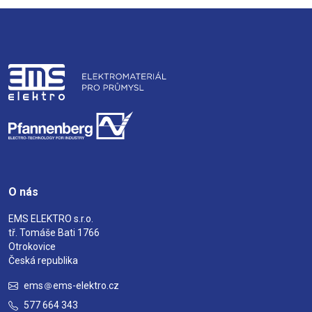
O nás
EMS ELEKTRO s.r.o.
tř. Tomáše Bati 1766
Otrokovice
Česká republika
ems
ems-elektro.cz
577 664 343