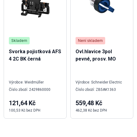
Skladem
Není skladem
Svorka pojistková AFS
Ovl.hlavice 3pol
4 2C BK černá
pevné, prosv. MO
Výrobce: Weidmüller
Výrobce: Schneider Electric
Číslo zboží: 2429860000
Číslo zboží: ZB5AK1363
121,64 Kč
559,48 Kč
100,53 Kč bez DPH
462,38 Kč bez DPH