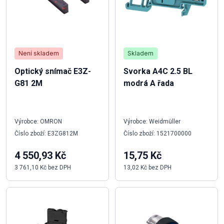
Není skladem
Skladem
Optický snímač E3Z-
Svorka A4C 2.5 BL
G81 2M
modrá A řada
Výrobce: OMRON
Výrobce: Weidmüller
Číslo zboží: E3ZG812M
Číslo zboží: 1521700000
4 550,93 Kč
15,75 Kč
3 761,10 Kč bez DPH
13,02 Kč bez DPH