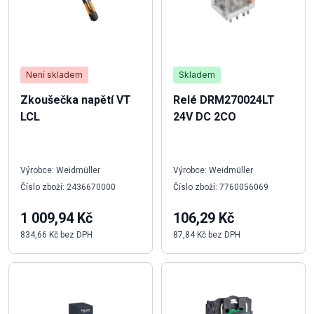
Není skladem
Skladem
Zkoušečka napětí VT
Relé DRM270024LT
LCL
24V DC 2CO
Výrobce: Weidmüller
Výrobce: Weidmüller
Číslo zboží: 2436670000
Číslo zboží: 7760056069
1 009,94 Kč
106,29 Kč
834,66 Kč bez DPH
87,84 Kč bez DPH