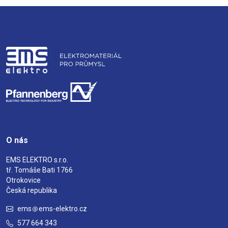
O nás
EMS ELEKTRO s.r.o.
tř. Tomáše Bati 1766
Otrokovice
Česká republika
ems
ems-elektro.cz
577 664 343