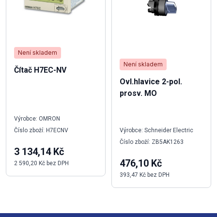
Není skladem
Není skladem
Čítač H7EC-NV
Ovl.hlavice 2-pol.
prosv. MO
Výrobce: OMRON
Číslo zboží: H7ECNV
Výrobce: Schneider Electric
Číslo zboží: ZB5AK1263
3 134,14 Kč
476,10 Kč
2 590,20 Kč bez DPH
393,47 Kč bez DPH