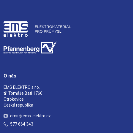
O nás
EMS ELEKTRO s.r.o.
tř. Tomáše Bati 1766
Otrokovice
Česká republika
ems
ems-elektro.cz
577 664 343