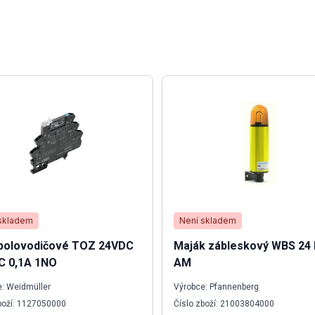
skladem
Není skladem
 polovodičové TOZ 24VDC
Maják zábleskový WBS 24
C 0,1A 1NO
AM
: Weidmüller
Výrobce: Pfannenberg
boží: 1127050000
Číslo zboží: 21003804000