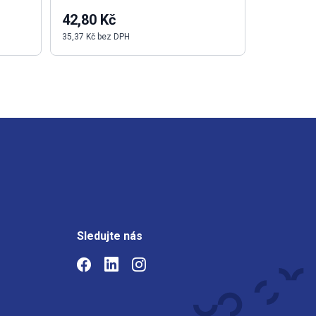
42,80 Kč
38,91 K
35,37 Kč bez DPH
32,16 Kč be
Sledujte nás