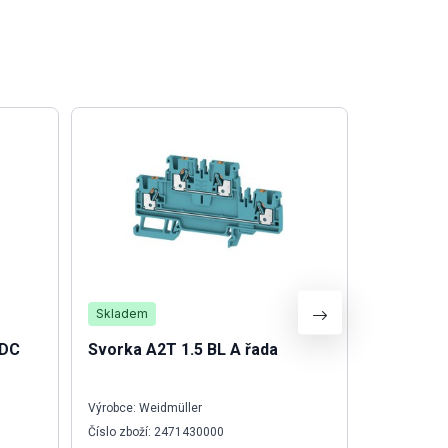
Skladem
Není skla
 DC
Svorka A2T 1.5 BL A řada
Svorka o
šedá
Výrobce: Weidmüller
Výrobce: We
Číslo zboží: 2471430000
Číslo zboží: