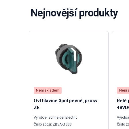
Nejnovější produkty
Není skladem
Není 
Ovl.hlavice 3pol pevné, prosv.
Relé
ZE
48VD
Výrobce: Schneider Electric
Výrobce
Číslo zboží: ZB5AK1333
Číslo z