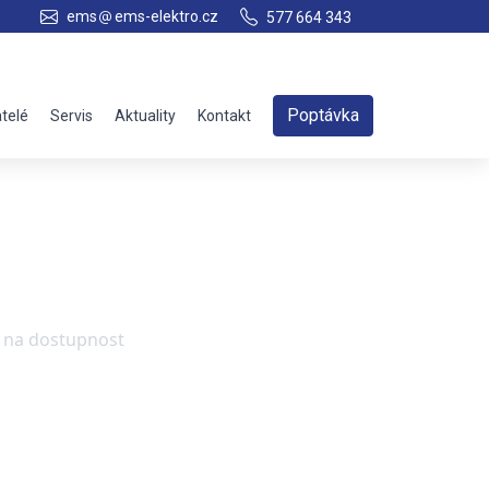
ems
ems-elektro.cz
577 664 343
Poptávka
telé
Servis
Aktuality
Kontakt
e na dostupnost