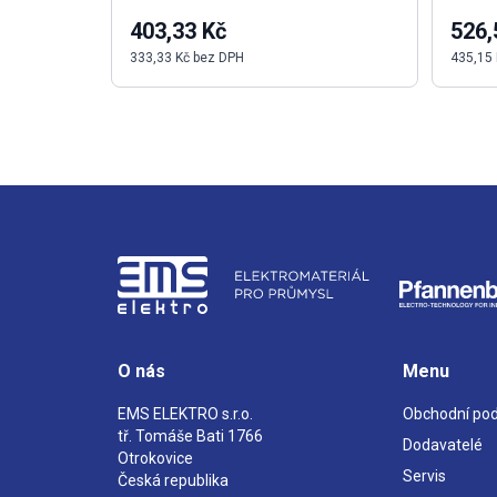
403,33 Kč
526,
333,33 Kč bez DPH
435,15
O nás
Menu
EMS ELEKTRO s.r.o.
Obchodní po
tř. Tomáše Bati 1766
Dodavatelé
Otrokovice
Servis
Česká republika