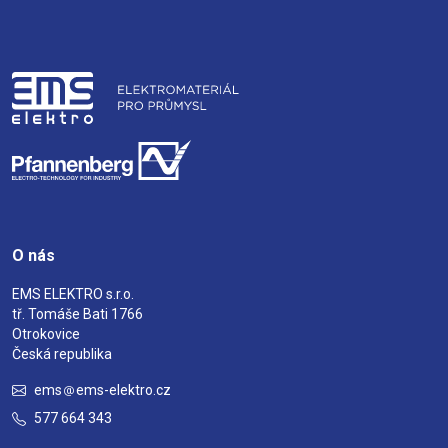
O nás
EMS ELEKTRO s.r.o.
tř. Tomáše Bati 1766
Otrokovice
Česká republika
ems
ems-elektro.cz
577 664 343