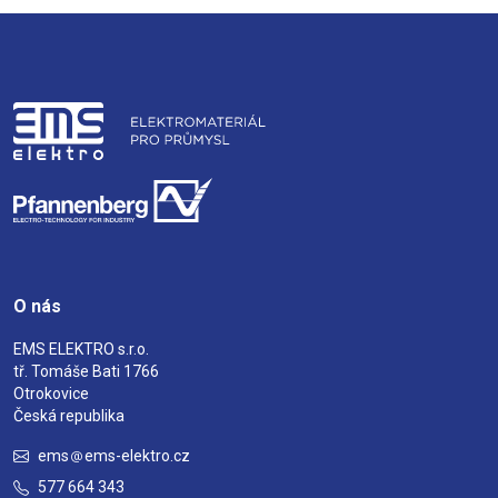
O nás
EMS ELEKTRO s.r.o.
tř. Tomáše Bati 1766
Otrokovice
Česká republika
ems
ems-elektro.cz
577 664 343